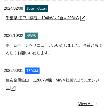
2024/02/08
SecurityJapan
open_in_new
千葉県 江戸川病院 104kW x 2台＝208kW
2023/10/02
NEWS
ホームページをリニューアルいたしました。今後ともよ
ろしくお願いいたします。
2023/03/01
TEDOM
住友金属鉱山 1,200kW機 MWM社製V12 53Lエンジ
open_in_new
ン
chevron_right
View All