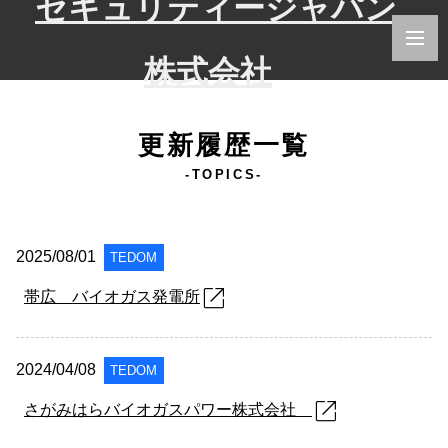
更新履歴一覧
-TOPICS-
2025/08/01
TEDOM
open_in_new
帯広 バイオガス発電所
2024/04/08
TEDOM
open_in_new
さがみはらバイオガスパワー株式会社